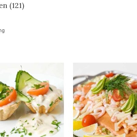
n (121)
ng