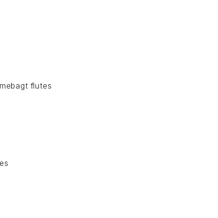
mmebagt flutes
tes