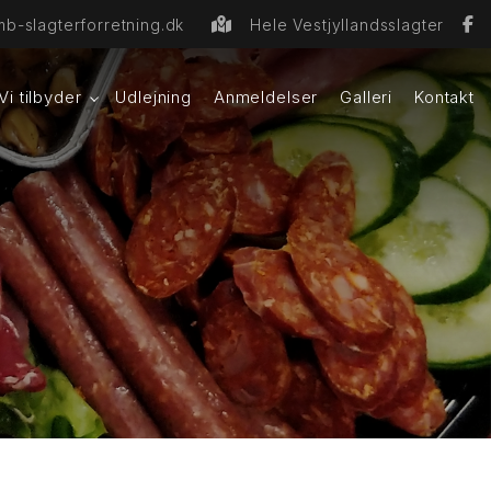
b-slagterforretning.dk
Hele Vestjyllandsslagter
Vi tilbyder
Udlejning
Anmeldelser
Galleri
Kontakt