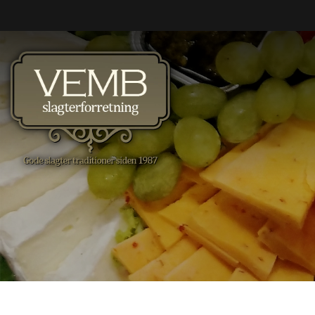
Gå
til
hovedindhold