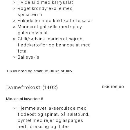
Hvide sild med karrysalat
Røget krondyrekølle med
spinatterrin
Frikadeller med kold kartoffelsalat
Marineret grillkølle med spicy
gulerodssalat
Chili/rødvins marineret højreb,
flødekartofler og bønnesalat med
feta
Baileys-is
Tilkøb brød og smør: 15,00 kr. pr. kuv.
Damefrokost (1402)
DKK 199,00
Min. antal kuverter: 8
Hjemmelavet lakseroulade med
flødeost og spinat, på salatbund,
pyntet med rejer og asparges
hertil dressing og flutes