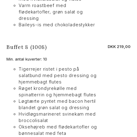
Varm roastbeef med
flødekartofler, grøn salat og
dressing
Baileys-is med chokoladestykker
Buffet 8 (1008)
DKK 219,00
Min. antal kuverter: 10
Tigerrejer ristet i pesto på
salatbund med pesto dressing og
hjemmebagt flutes
Røget krondyrekølle med
spinatterrin og hjemmebagt flutes
Løgtærte pyntet med bacon hertil
blandet grøn salat og dressing
Hvidløgsmarineret svinekam med
broccolisalat
Oksehøjreb med flødekartofler og
bønnesalat med feta