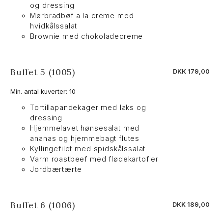
og dressing
Mørbradbøf a la creme med
hvidkålssalat
Brownie med chokoladecreme
Buffet 5 (1005)
DKK 179,00
Min. antal kuverter: 10
Tortillapandekager med laks og
dressing
Hjemmelavet hønsesalat med
ananas og hjemmebagt flutes
Kyllingefilet med spidskålssalat
Varm roastbeef med flødekartofler
Jordbærtærte
Buffet 6 (1006)
DKK 189,00