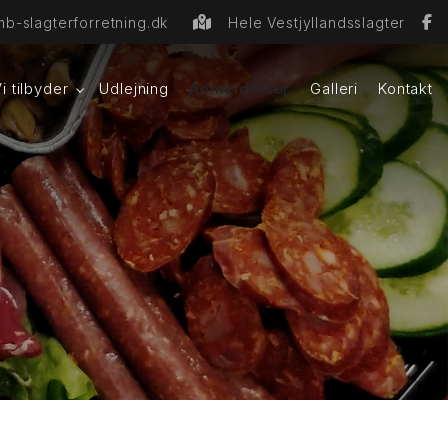
b-slagterforretning.dk
Hele Vestjyllandsslagter
i tilbyder
Udlejning
Anmeldelser
Galleri
Kontakt