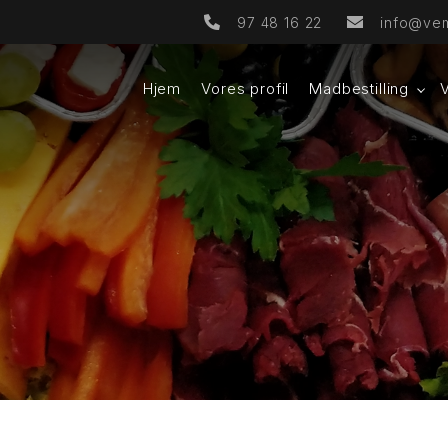
97 48 16 22
info@vem
Hjem
Vores profil
Madbestilling
V