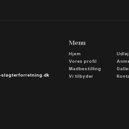
Menu
Hjem
Udle
Vores profil
Anme
Madbestilling
Galle
slagterforretning.dk
Vi tilbyder
Kont