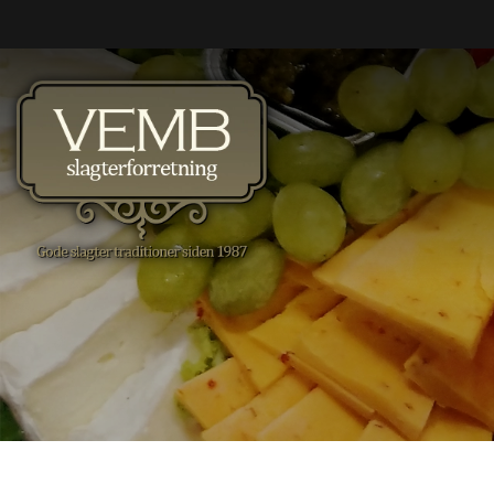
Gå
til
hovedindhold